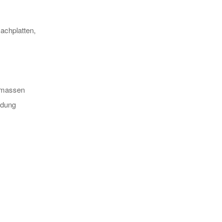
achplatten,
lmassen
idung