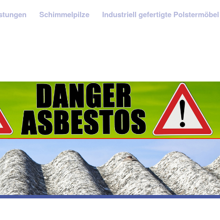
stungen
Schimmelpilze
Industriell gefertigte Polstermöbel