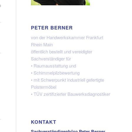
m
PETER BERNER
von der Handwerkskammer Frankfurt
Rhein Main
öffentlich bestellt und vereidigter
Sachverständiger für
• Raumausstattung und
• Schimmelpilzbewertung
• mit Schwerpunkt industriell gefertigte
Polstermöbel
• TÜV zertifizierter Bauwerksdiagnostiker
KONTAKT
Sachverständigenbüro Peter Berner