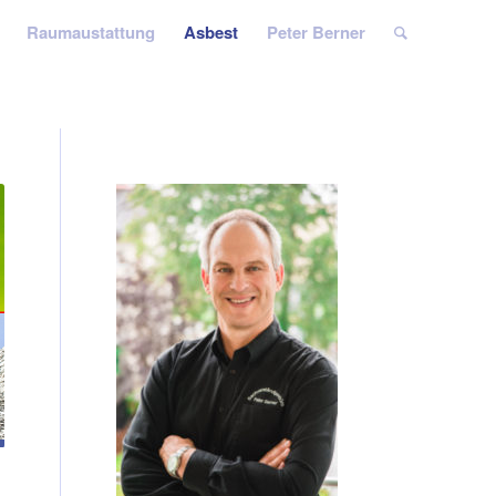
Raumaustattung
Asbest
Peter Berner