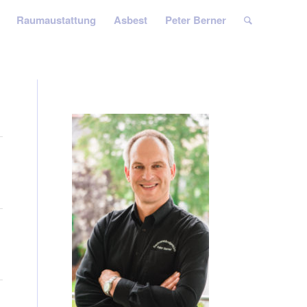
Raumaustattung
Asbest
Peter Berner
)