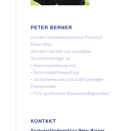
PETER BERNER
von der Handwerkskammer Frankfurt
Rhein Main
öffentlich bestellt und vereidigter
Sachverständiger für
• Raumausstattung und
• Schimmelpilzbewertung
• mit Schwerpunkt industriell gefertigte
Polstermöbel
• TÜV zertifizierter Bauwerksdiagnostiker
KONTAKT
Sachverständigenbüro Peter Berner